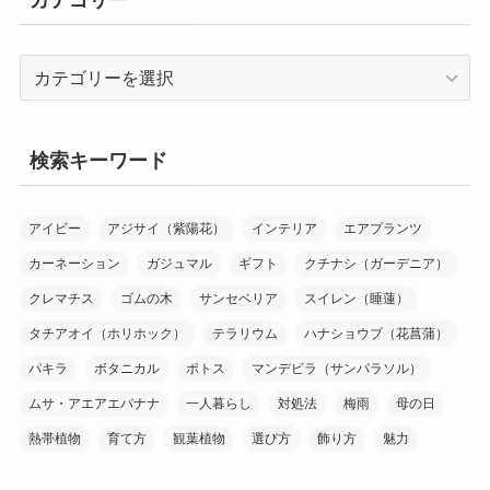
カ
テ
ゴ
リ
検索キーワード
ー
アイビー
アジサイ（紫陽花）
インテリア
エアプランツ
カーネーション
ガジュマル
ギフト
クチナシ（ガーデニア）
クレマチス
ゴムの木
サンセベリア
スイレン（睡蓮）
タチアオイ（ホリホック）
テラリウム
ハナショウブ（花菖蒲）
パキラ
ボタニカル
ポトス
マンデビラ（サンパラソル）
ムサ・アエアエバナナ
一人暮らし
対処法
梅雨
母の日
熱帯植物
育て方
観葉植物
選び方
飾り方
魅力