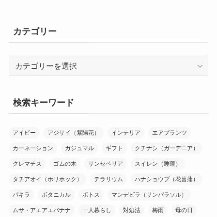
カテゴリー
カ
テ
ゴ
リ
検索キーワード
ー
アイビー
アジサイ（紫陽花）
インテリア
エアプランツ
カーネーション
ガジュマル
ギフト
クチナシ（ガーデニア）
クレマチス
ゴムの木
サンセベリア
スイレン（睡蓮）
タチアオイ（ホリホック）
テラリウム
ハナショウブ（花菖蒲）
パキラ
ボタニカル
ポトス
マンデビラ（サンパラソル）
ムサ・アエアエバナナ
一人暮らし
対処法
梅雨
母の日