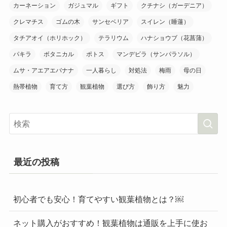
カーネーション
ガジュマル
ギフト
クチナシ（ガーデニア）
クレマチス
ゴムの木
サンセベリア
スイレン（睡蓮）
タチアオイ（ホリホック）
テラリウム
ハナショウブ（花菖蒲）
パキラ
ボタニカル
ポトス
マンデビラ（サンパラソル）
ムサ・アエアエバナナ
一人暮らし
対処法
梅雨
母の日
熱帯植物
育て方
観葉植物
選び方
飾り方
魅力
最近の投稿
初心者でも安心！育てやすい観葉植物とは？￼
ネット購入がおすすめ！観葉植物は通販を上手に使お