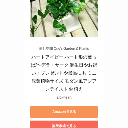
癒し空間 One's Garden & Plants
ハートアイビー ハート形の葉っ
ぱ/ヘデラ・サーク 誕生日やお祝
い・プレゼントや景品にも ミニ
観葉植物サイズ モダン風アジア
ンテイスト 鉢植え
aibi-heart
Amazonで見る
楽天市場で見る