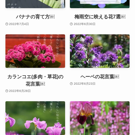
バナナの育て方￼
梅雨空に映える花7選￼
2022年7月4日
2022年6月30日
カランコエ(多肉・草花)の
ヘーベの花言葉￼
花言葉￼
2022年6月23日
2022年6月28日