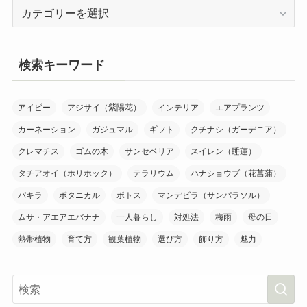
カ
テ
ゴ
リ
検索キーワード
ー
アイビー
アジサイ（紫陽花）
インテリア
エアプランツ
カーネーション
ガジュマル
ギフト
クチナシ（ガーデニア）
クレマチス
ゴムの木
サンセベリア
スイレン（睡蓮）
タチアオイ（ホリホック）
テラリウム
ハナショウブ（花菖蒲）
パキラ
ボタニカル
ポトス
マンデビラ（サンパラソル）
ムサ・アエアエバナナ
一人暮らし
対処法
梅雨
母の日
熱帯植物
育て方
観葉植物
選び方
飾り方
魅力