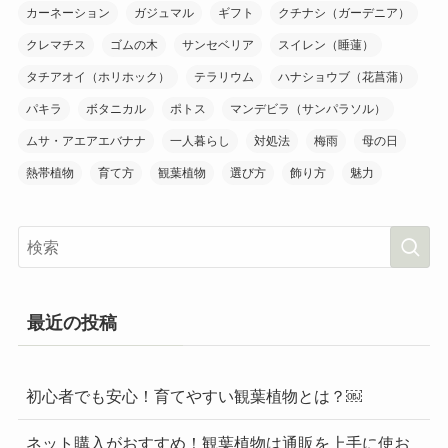
カーネーション
ガジュマル
ギフト
クチナシ（ガーデニア）
クレマチス
ゴムの木
サンセベリア
スイレン（睡蓮）
タチアオイ（ホリホック）
テラリウム
ハナショウブ（花菖蒲）
パキラ
ボタニカル
ポトス
マンデビラ（サンパラソル）
ムサ・アエアエバナナ
一人暮らし
対処法
梅雨
母の日
熱帯植物
育て方
観葉植物
選び方
飾り方
魅力
最近の投稿
初心者でも安心！育てやすい観葉植物とは？￼
ネット購入がおすすめ！観葉植物は通販を上手に使お