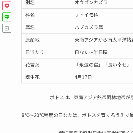
別名
オウゴンカズラ
科名
サトイモ科
属名
ハブカズラ属
原産地
東南アジアから南太平洋諸
日当たり
日なた～半日陰
花言葉
「永遠の富」「長い幸せ」
誕生花
4月17日
ポトスは、東南アジア熱帯雨林地帯が
8℃～20℃程度の日なたは、ポトスを育てるうえで
特に真夏の直射日光は気温が高く