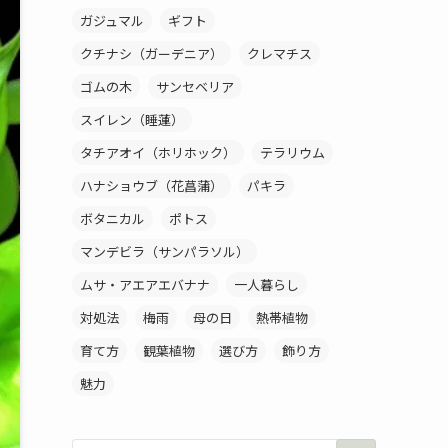
ガジュマル
ギフト
クチナシ（ガーデニア）
クレマチス
ゴムの木
サンセベリア
スイレン（睡蓮）
タチアオイ（ホリホック）
テラリウム
ハナショウブ（花菖蒲）
パキラ
ボタニカル
ポトス
マンデビラ（サンパラソル）
ムサ・アエアエバナナ
一人暮らし
対処法
梅雨
母の日
熱帯植物
育て方
観葉植物
選び方
飾り方
魅力