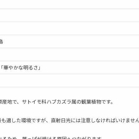
島
「華やかな明るさ」
原産地で、サトイモ科ハブカズラ属の観葉植物です。
最も適した環境ですが、直射日光には注意しなければいけませ
なるため、葉っぱが焼ける原因へつながります。