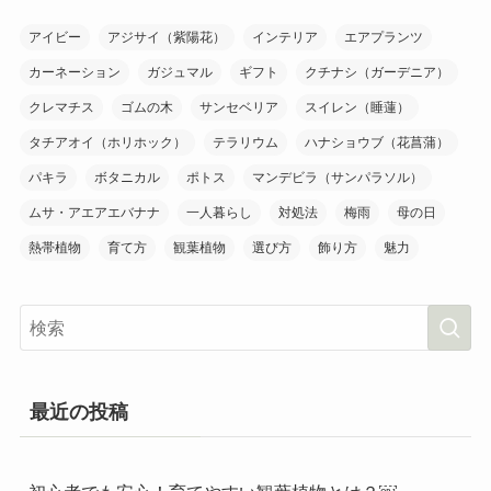
アイビー
アジサイ（紫陽花）
インテリア
エアプランツ
カーネーション
ガジュマル
ギフト
クチナシ（ガーデニア）
クレマチス
ゴムの木
サンセベリア
スイレン（睡蓮）
タチアオイ（ホリホック）
テラリウム
ハナショウブ（花菖蒲）
パキラ
ボタニカル
ポトス
マンデビラ（サンパラソル）
ムサ・アエアエバナナ
一人暮らし
対処法
梅雨
母の日
熱帯植物
育て方
観葉植物
選び方
飾り方
魅力
最近の投稿