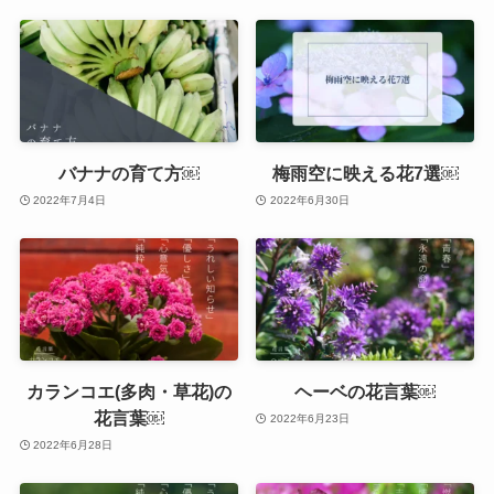
バナナの育て方￼
梅雨空に映える花7選￼
2022年7月4日
2022年6月30日
カランコエ(多肉・草花)の
ヘーベの花言葉￼
花言葉￼
2022年6月23日
2022年6月28日