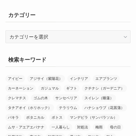
カテゴリー
カ
テ
ゴ
リ
検索キーワード
ー
アイビー
アジサイ（紫陽花）
インテリア
エアプランツ
カーネーション
ガジュマル
ギフト
クチナシ（ガーデニア）
クレマチス
ゴムの木
サンセベリア
スイレン（睡蓮）
タチアオイ（ホリホック）
テラリウム
ハナショウブ（花菖蒲）
パキラ
ボタニカル
ポトス
マンデビラ（サンパラソル）
ムサ・アエアエバナナ
一人暮らし
対処法
梅雨
母の日